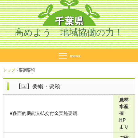
高めよう 地域協働の力！
トップ
›
要綱要領
【国】要綱・要領
農林
水産
●
多面的機能支払交付金実施要綱
省
HP
より
ご確